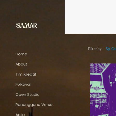
Filter by
Ca
Home
About
Tim Kreatif
Folktival
Open Studio
Rananggana Verse
Arsip