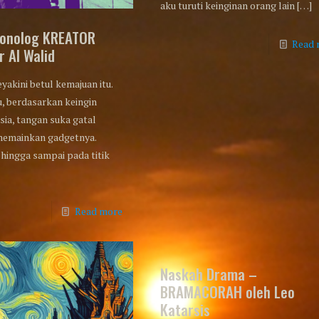
aku turuti keinginan orang lain
[…]
onolog KREATOR
Read 
r Al Walid
yakini betul kemajuan itu.
u, berdasarkan keingin
ia, tangan suka gatal
 memainkan gadgetnya.
 hingga sampai pada titik
Read more
Naskah Drama –
BRAMACORAH oleh Leo
Katarsis