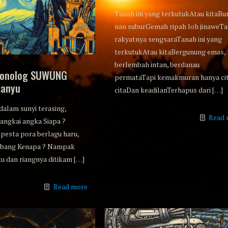
Tanah ini yang terkutukAtau kitaBu
nan suburGemah ripah loh jinaweTa
rakyatnya sengsaraTanah ini yang
terkutukAtau kitaBergunung emas,
berlembah intan, berdanau
Monolog SUWUNG
permataTapi kemakmuran hanya ci
manyu
citaDan keadilanTerhapus dari
[…]
dalam sunyi terasing,
Read 
angkai angka Siapa ?
pesta pora berlagu haru,
mbang Kenapa ? Nampak
u dan riangnya ditikam
[…]
Read more