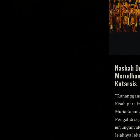
Naskah D
Merudhan
Katarsis
“Rananggana
Kisah para k
MuriaRanan
Pengabdi seja
junjunganya
Jejaknya leka