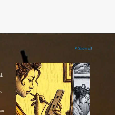
Show all
AL
,
dan