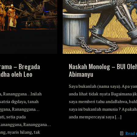
rama – Bregada
Naskah Monolog – BUI Ole
dha oleh Leo
Abimanyu
Saya bukanlah (nama saya). Apa ya
, Rananggana…Inilah
anda lihat tidak nyata Bagaimana ji
satria digdaya, tanah
saya memberi tahu andaBahwa, bah
ggana, Rananggana…
saya ini bukanlah manusia ? Apakah
ti, setia pada
anda mempercayai saya
[…]
Rananggana, Rananggana…
ng, nyaris hilang, tak
Read 