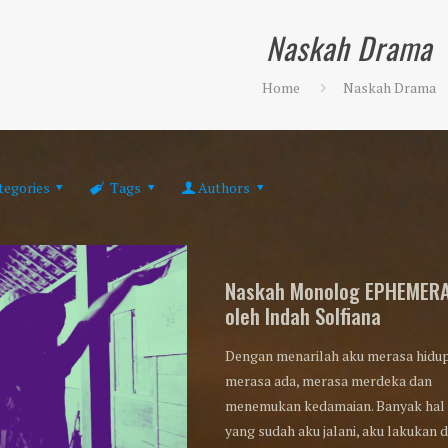
Naskah Drama
Home
Naskah Drama
tegories
Tags
Authors
Naskah Monolog EPHEMER
oleh Indah Solfiana
Dengan menarilah aku merasa hidup
merasa ada, merasa merdeka dan
menemukan kedamaian. Banyak hal
yang sudah aku jalani, aku lakukan 