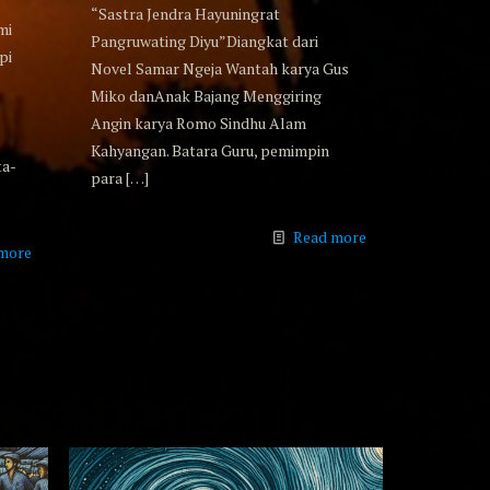
“Sastra Jendra Hayuningrat
mi
Pangruwating Diyu”Diangkat dari
pi
Novel Samar Ngeja Wantah karya Gus
Miko danAnak Bajang Menggiring
Angin karya Romo Sindhu Alam
Kahyangan. Batara Guru, pemimpin
ta-
para
[…]
Read more
more