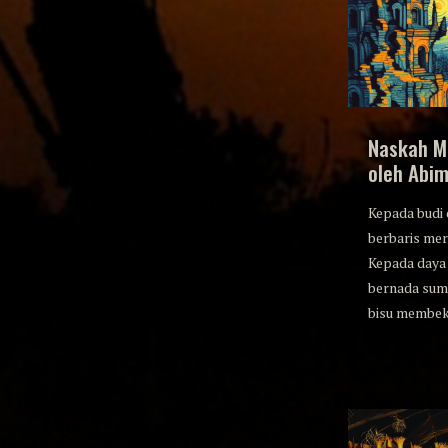
Naskah 
oleh Abi
Kepada budi 
berbaris mer
Kepada daya 
bernada su
bisu membek