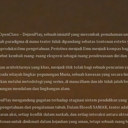
OpenClass – DejavuPlay, sebuah inisiatif yang merombak pemahaman um
h paradigma di mana teater tidak dipandang sebatas tontonan estetis y
oduksi ilmu pengetahuan. Peristiwa menjadi Ilmu menjadi kompas bagi
ebut kembali ruang-ruang ekspresi sebagai ruang pendewasaan diri dan
n arsitekturnya yang khas, menjadi titik tolak bagi sebuah pencarian 
pada wilayah lingkar pegunungan Muria, sebuah kawasan yang secara hist
kukan melalui metodologi yang serius, di mana ilham dan ide tidak jatuh be
renungan mendalam dan lingkungan alam.
vuPlay mengandung gugatan terhadap stagnasi sistem pendidikan yang c
engetahuan dari pengalaman tubuh. Dalam filosofi SAMAR, teater adalah
taran aksi, setiap konflik dalam naskah, dan setiap interaksi antara a
onan untuk dinikmati dalam kejauhan yang aman, tetapi sebuah ruang b