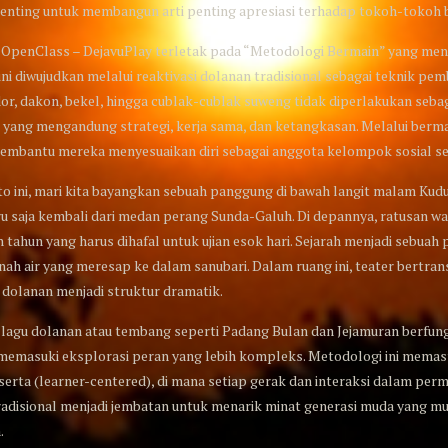
enting untuk membangun arti penting apresiasi terhadap tokoh-tokoh b
gi OpenClass – DejavuPlay terletak pada “Metodologi Bermain” yang me
ini diwujudkan melalui reaktivasi dolanan tradisional sebagai teknik pe
or, dakon, bekel, hingga cublak-cublak suweng tidak diperlakukan seba
 yang mengandung strategi, kerja sama, dan ketangkasan. Melalui berm
membantu mereka menyesuaikan diri sebagai anggota kelompok sosial se
 ini, mari kita bayangkan sebuah panggung di bawah langit malam Kudu
 saja kembali dari medan perang Sunda-Galuh. Di depannya, ratusan wa
n tahun yang harus dihafal untuk ujian esok hari. Sejarah menjadi sebuah 
nah air yang meresap ke dalam sanubari. Dalam ruang ini, teater bertra
 dolanan menjadi struktur dramatik.
lagu dolanan atau tembang seperti Padang Bulan dan Jejamuran berfung
emasuki eksplorasi peran yang lebih kompleks. Metodologi ini memasti
erta (learner-centered), di mana setiap gerak dan interaksi dalam perm
radisional menjadi jembatan untuk menarik minat generasi muda yang mu
.