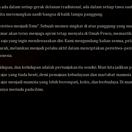
ada dalam setiap gerak dolanan tradisional, ada dalam setiap tawa saa
kita merenungkan nasib bangsa di balik lampu panggung.
“Peristiwa menjadi Ilmu”. Sebuah momen singkat di atas panggung yang
mar akan terus menjaga api ini tetap menyala di Omah Pencu, memastika
pa saja yang ingin mendewasakan diri. Kami mengundang kalian semua, pe
arah, melainkan menjadi pelaku aktif dalam menciptakan peristiwa-per
onesia.
dupan, dan kehidupan adalah pertunjukan itu sendiri. Mari kita jadikan p
ajar yang tiada henti, demi pemajuan kebudayaan dan martabat manusia 
lajar menjadi manusia yang lebih berempati, kritis, dan berbudaya. Di man
anya merindu pada ilmu.