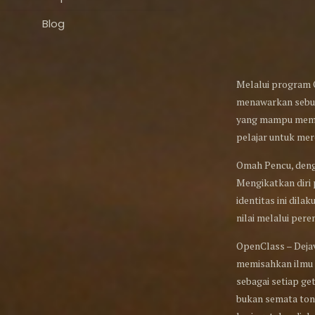
Blog
Melalui program 
menawarkan sebua
yang mampu mempr
pelajar untuk mer
Omah Pencu, denga
Mengikatkan diri 
identitas ini dila
nilai melalui pe
OpenClass – Deja
memisahkan ilmu p
sebagai setiap ge
bukan semata tont