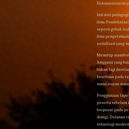
Dokumentasi ini p
Inti dari pedago
ilmu. Pendekatan 
seperti gobak sod
ilmu pengetahuan
sosialisasi yang 
Menutup manifesto
Anggana yang baru
bukan lagi dereta
kesetiaan pada ta
mana aturan main
Penggunaan lagu-
peserta sebelum m
berpusat pada pes
doing). Dolanan t
teknologi modern