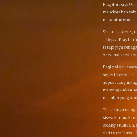
Eksplorasi di Oma
menciptakan sebua
melalui interaksi
Secara teoretis, 
– DejavuPlay berf
tetapi juga sebag
bersama, mencipt
Bagi pelajar, tea
seperti berbicara
impian yang mung
memungkinkan seor
masalah yang ko
Teater juga menga
siswa karena kem
bidang studi lain
dari OpenClass – 