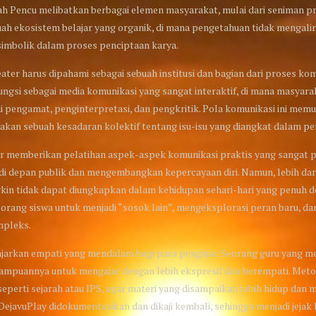
h Pencu melibatkan berbagai elemen masyarakat, mulai dari seniman prof
h ekosistem belajar yang organik, di mana pengetahuan tidak mengalir
 simbolik dalam proses penciptaan karya.
teater harus dipahami sebagai sebuah institusi dan bagian dari proses
ungsi sebagai media komunikasi yang sangat interaktif, di mana masyara
ai pengamat, penginterpretasi, dan pengkritik. Pola komunikasi ini mem
akan sebuah kesadaran kolektif tentang isu-isu yang diangkat dalam p
ter memberikan pelatihan aspek-aspek komunikasi praktis yang sangat p
 di depan publik dan mengembangkan kepercayaan diri. Namun, lebih dari
kin tidak dapat diungkapkan dalam kehidupan sehari-hari yang penuh d
ang siswa untuk menjadi “sosok lain”, mengeksplorasi peran baru, dan
mpleks.
jarkan empati yang mendalam bagi para pengajar. Seorang guru yang mem
ampuannya untuk mengajar dengan lebih ekspresif dan berempati. Meto
, seperti sejarah atau IPS, agar materi yang disampaikan lebih hidup dan
DejavuPlay didokumentasikan dan dikaji kembali, sehingga menjadi jejak k