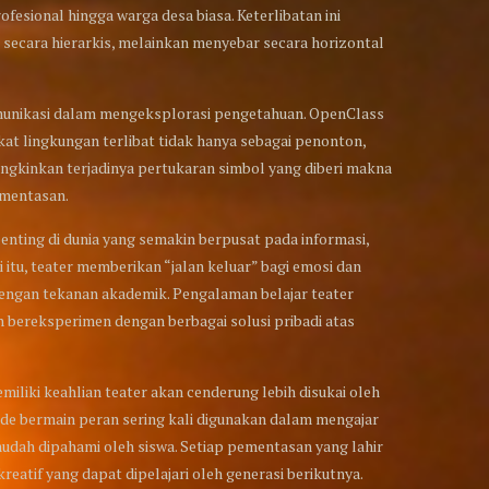
esional hingga warga desa biasa. Keterlibatan ini
 secara hierarkis, melainkan menyebar secara horizontal
 komunikasi dalam mengeksplorasi pengetahuan. OpenClass
kat lingkungan terlibat tidak hanya sebagai penonton,
ungkinkan terjadinya pertukaran simbol yang diberi makna
ementasan.
enting di dunia yang semakin berpusat pada informasi,
 itu, teater memberikan “jalan keluar” bagi emosi dan
engan tekanan akademik. Pengalaman belajar teater
 bereksperimen dengan berbagai solusi pribadi atas
iliki keahlian teater akan cenderung lebih disukai oleh
de bermain peran sering kali digunakan dalam mengajar
 mudah dipahami oleh siswa. Setiap pementasan yang lahir
reatif yang dapat dipelajari oleh generasi berikutnya.