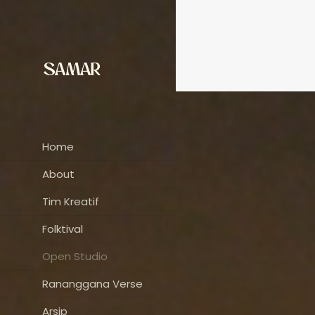
Home
About
Tim Kreatif
Folktival
Open Studio
Rananggana Verse
Arsip