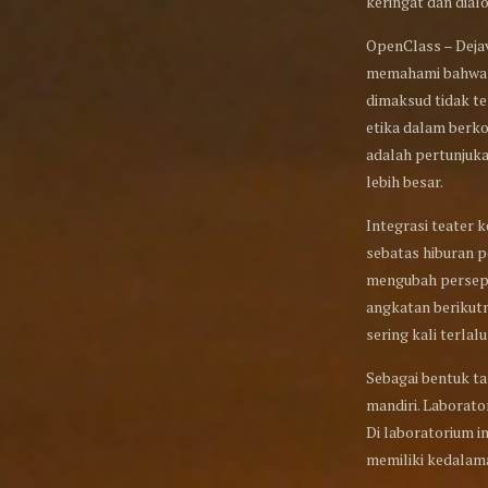
keringat dan dialo
OpenClass – Dejav
memahami bahwa s
dimaksud tidak te
etika dalam berk
adalah pertunjuk
lebih besar.
Integrasi teater 
sebatas hiburan 
mengubah perseps
angkatan berikut
sering kali terlal
Sebagai bentuk t
mandiri. Laborato
Di laboratorium i
memiliki kedalama