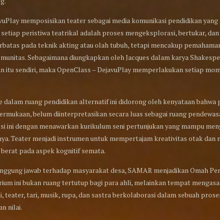
g.
uPlay memposisikan teater sebagai media komunikasi pendidikan yang ho
etiap peristiwa teatrikal adalah proses mengeksplorasi, bertukar, d
rbatas pada teknik akting atau olah tubuh, tetapi mencakup pemahaman
omunitas. Sebagaimana diungkapkan oleh Jacques dalam karya Shakespe
an itu sendiri, maka OpenClass – DejavuPlay memperlakukan setiap mome
ke dalam ruang pendidikan alternatif ini didorong oleh kenyataan bahwa p
permukaan, belum diinterpretasikan secara luas sebagai ruang pendewas
i ini dengan menawarkan kurikulum seni pertunjukan yang mampu meng
nya. Teater menjadi instrumen untuk mempertajam kreativitas otak dan
u berat pada aspek kognitif semata.
anggung jawab terhadap masyarakat desa, SAMAR menjadikan Omah Pen
rium ini bukan ruang tertutup bagi para ahli, melainkan tempat mengasa
ni, teater, tari, musik, rupa, dan sastra berkolaborasi dalam sebuah pro
n nilai.