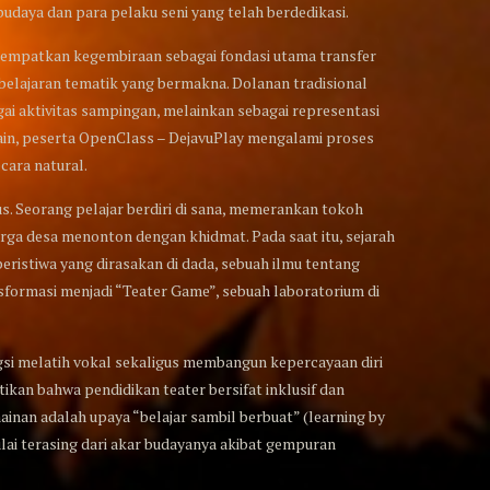
udaya dan para pelaku seni yang telah berdedikasi.
nempatkan kegembiraan sebagai fondasi utama transfer
mbelajaran tematik yang bermakna. Dolanan tradisional
gai aktivitas sampingan, melainkan sebagai representasi
ain, peserta OpenClass – DejavuPlay mengalami proses
cara natural.
s. Seorang pelajar berdiri di sana, memerankan tokoh
rga desa menonton dengan khidmat. Pada saat itu, sejarah
peristiwa yang dirasakan di dada, sebuah ilmu tentang
nsformasi menjadi “Teater Game”, sebuah laboratorium di
si melatih vokal sekaligus membangun kepercayaan diri
kan bahwa pendidikan teater bersifat inklusif dan
ainan adalah upaya “belajar sambil berbuat” (learning by
lai terasing dari akar budayanya akibat gempuran