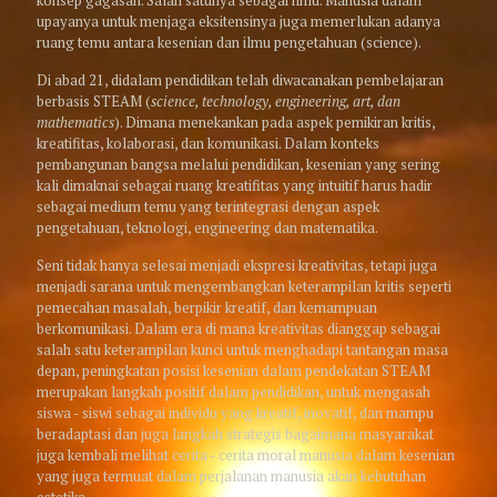
upayanya untuk menjaga eksitensinya juga memerlukan adanya
ruang temu antara kesenian dan ilmu pengetahuan (science).
Di abad 21, didalam pendidikan telah diwacanakan pembelajaran
berbasis STEAM (
science, technology, engineering, art, dan
mathematics
). Dimana menekankan pada aspek pemikiran kritis,
kreatifitas, kolaborasi, dan komunikasi. Dalam konteks
pembangunan bangsa melalui pendidikan, kesenian yang sering
kali dimaknai sebagai ruang kreatifitas yang intuitif harus hadir
sebagai medium temu yang terintegrasi dengan aspek
pengetahuan, teknologi, engineering dan matematika.
Seni tidak hanya selesai menjadi ekspresi kreativitas, tetapi juga
menjadi sarana untuk mengembangkan keterampilan kritis seperti
pemecahan masalah, berpikir kreatif, dan kemampuan
berkomunikasi. Dalam era di mana kreativitas dianggap sebagai
salah satu keterampilan kunci untuk menghadapi tantangan masa
depan, peningkatan posisi kesenian dalam pendekatan STEAM
merupakan langkah positif dalam pendidikan, untuk mengasah
siswa - siswi sebagai individu yang kreatif, inovatif, dan mampu
beradaptasi dan juga langkah strategis bagaimana masyarakat
juga kembali melihat cerita - cerita moral manusia dalam kesenian
yang juga termuat dalam perjalanan manusia akan kebutuhan
estetika.