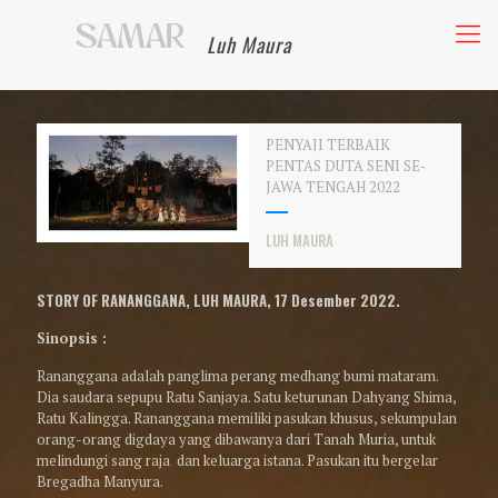
Luh Maura
PENYAJI TERBAIK
PENTAS DUTA SENI SE-
JAWA TENGAH 2022
LUH MAURA
STORY OF RANANGGANA, LUH MAURA, 17 Desember 2022.
Sinopsis :
Rananggana adalah panglima perang medhang bumi mataram.
Dia saudara sepupu Ratu Sanjaya. Satu keturunan Dahyang Shima,
Ratu Kalingga. Rananggana memiliki pasukan khusus, sekumpulan
orang-orang digdaya yang dibawanya dari Tanah Muria, untuk
melindungi sang raja dan keluarga istana. Pasukan itu bergelar
Bregadha Manyura.