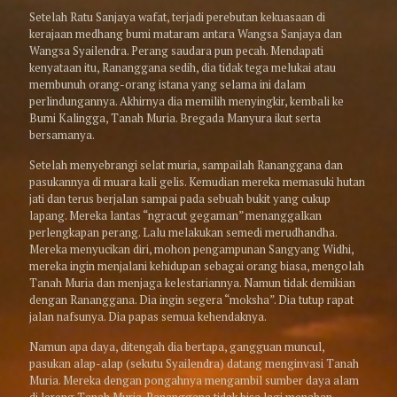
Setelah Ratu Sanjaya wafat, terjadi perebutan kekuasaan di
kerajaan medhang bumi mataram antara Wangsa Sanjaya dan
Wangsa Syailendra. Perang saudara pun pecah. Mendapati
kenyataan itu, Rananggana sedih, dia tidak tega melukai atau
membunuh orang-orang istana yang selama ini dalam
perlindungannya. Akhirnya dia memilih menyingkir, kembali ke
Bumi Kalingga, Tanah Muria. Bregada Manyura ikut serta
bersamanya.
Setelah menyebrangi selat muria, sampailah Rananggana dan
pasukannya di muara kali gelis. Kemudian mereka memasuki hutan
jati dan terus berjalan sampai pada sebuah bukit yang cukup
lapang. Mereka lantas “ngracut gegaman” menanggalkan
perlengkapan perang. Lalu melakukan semedi merudhandha.
Mereka menyucikan diri, mohon pengampunan Sangyang Widhi,
mereka ingin menjalani kehidupan sebagai orang biasa, mengolah
Tanah Muria dan menjaga kelestariannya. Namun tidak demikian
dengan Rananggana. Dia ingin segera “moksha”. Dia tutup rapat
jalan nafsunya. Dia papas semua kehendaknya.
Namun apa daya, ditengah dia bertapa, gangguan muncul,
pasukan alap-alap (sekutu Syailendra) datang menginvasi Tanah
Muria. Mereka dengan pongahnya mengambil sumber daya alam