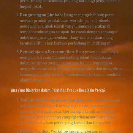
perca. Ini dapat membuka peluang baru bagi penghasilan di
tingkat lokal.
Pengurangan Limbah
: Dengan mengubah kain perca
menjadi produk-produk baru, workshop ini membantu
mengurangi limbah tekstil yang umumnya berakhir di
tempat pembuangan sampah. Ini cocok dengan semangat
untuk mengurangi, mendaur ulang, dan mendaur ulang
kembali (3R) dalam konteks perlindungan lingkungan.
Pembelajaran Keterampilan
: Para peserta tidak hanya
memperoleh pengetahuan tentang teknik-teknik dasar
dalam kerajinan tangan, tetapi juga belajar bagaimana
mengelola bisnis kecil, memasarkan produk, dan mengelola
keuangan mereka. Ini membantu meningkatkan kemandirian
ekonomi mereka.
Apa yang Diajarkan dalam Pelatihan Produk Desa Kain Perca?
Teknik-Teknik Kerajinan Tangan
: Para peserta belajar
berbagai teknik seperti menjahit, merajut, dan membuat
anyaman dari kain perca. Mereka diperkenalkan dengan
berbagai alat dan bahan yang diperlukan untuk membuat
produk-produk kain perca yang kreatif dan fungsional.
Desain Produk
: Workshop juga memberikan pengetahuan