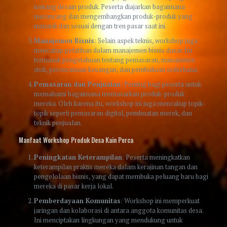
tentang desain produk. Peserta diajarkan bagaimana
merancang dan mengembangkan produk-produk yang
menarik dan sesuai dengan tren pasar saat ini.
Manajemen Bisnis
: Selain aspek teknis, workshop juga
mencakup pelatihan dalam manajemen bisnis dasar. Ini
termasuk pengetahuan tentang pemasaran, manajemen
stok, perencanaan keuangan, dan pembukuan sederhana.
Pemasaran dan Penjualan
: Penting bagi peserta untuk
memahami bagaimana memasarkan produk-produk
mereka. Oleh karena itu, workshop ini juga mencakup topik-
topik seperti pemasaran digital, pembuatan merek, dan
teknik penjualan.
Manfaat Workshop Produk Desa Kain Perca
Peningkatan Keterampilan
: Peserta meningkatkan
keterampilan praktis mereka dalam kerajinan tangan dan
pengelolaan bisnis, yang dapat membuka peluang baru bagi
mereka di pasar kerja lokal.
Pemberdayaan Komunitas
: Workshop ini memperkuat
jaringan dan kolaborasi di antara anggota komunitas desa.
Ini menciptakan lingkungan yang mendukung untuk