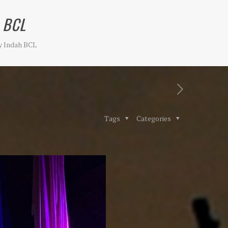
 BCL
 Indah BCL
Tags
Categories