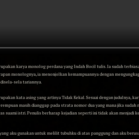
kan karya monolog perdana yang Indah Bocil tulis. Ia sudah terbiasa
rapan monolognya, ia menonjolkan kemampuannya dengan mengungkapka
disela-sela tariannya.
kan kata asing yang artinya Tidak Kekal. Sesuai dengan judulnya, ka
erempuan masih dianggap pada strata nomor dua yang mana jika sudah 
s suami istri. Penulis berharap kejadian seperti ini tidak akan menjadi k
yang aku gunakan untuk melilit tubuhku di atas panggung dan aku berus