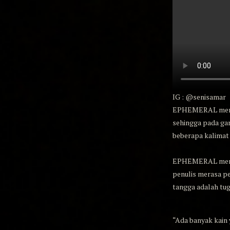
IG : @senisamar
EPHEMERAL merupa
sehingga pada ga
beberapa kalimat 
EPHEMERAL merupa
penulis merasa p
tangga adalah tuga
“Ada banyak kain 