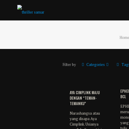
Hom
Filter by
Categories
Tag
EPHE
AYA CIMPLINK MAJU
BCL
DENGAN “TEMAN-
TEMANKU”
EPH
meru
Narashangsa atau
mono
yang disapa Aya
yang
Cimplink. Usianya
tulis