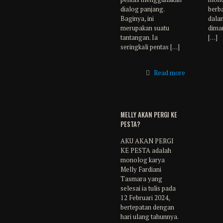
dialog panjang.
berba
Baginya, ini
dala
merupakan suatu
diman
tantangan. Ia
[…]
seringkali pentas
[…]
Read more
MELLY AKAN PERGI KE
PESTA?
AKU AKAN PERGI
KE PESTA adalah
monolog karya
Melly Fardiani
Tasmara yang
selesai ia tulis pada
12 Februari 2024,
bertepatan dengan
hari ulang tahunnya.