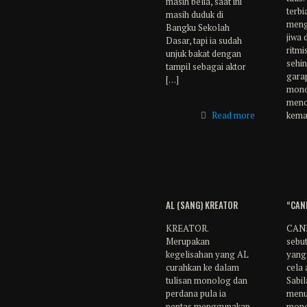
masih belia, saat ini
terbi
masih duduk di
meng
Bangku Sekolah
jiwa
Dasar, tapi ia sudah
ritmi
unjuk bakat dengan
sehi
tampil sebagai aktor
gara
[…]
mono
meno
Read more
kema
AL (SANG) KREATOR
“CAN
KREATOR.
CAND
Merupakan
sebu
kegelisahan yang AL
yang
curahkan ke dalam
cela 
tulisan monolog dan
Sabil
perdana pula ia
menu
pentas menggunakan
mono