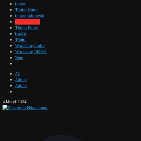
teater
Teater Game
teater indonesia
Teater Samar
Timun Emas
tradisi
Tshirt
Workshop teater
Workshop UMKM
Zine
All
Admin
Admin
4 Maret 2024