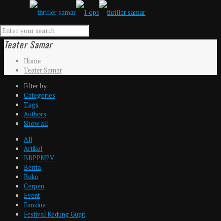
Teater Samar
Home
Teater Samar
Filter by
Categories
Tags
Authors
Show all
All
Artikel
BBPPMPV
Berita
Buku
Cerpen
Event
Fanzine
Festival Kedung Gupit