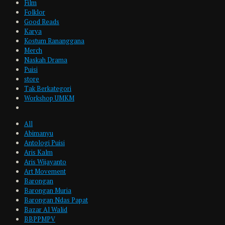
Film
Folklor
Good Reads
Karya
Kostum Rananggana
Merch
Naskah Drama
Puisi
store
Tak Berkategori
Workshop UMKM
All
Abimanyu
Antologi Puisi
Aris Kalm
Aris Wijayanto
Art Movement
Barongan
Barongan Muria
Barongan Ndas Papat
Bazar Al Walid
BBPPMPV