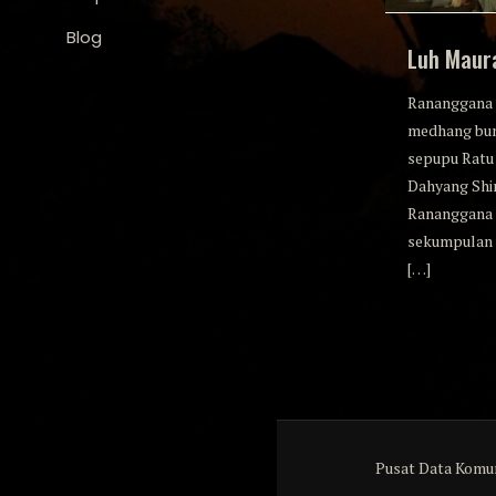
Blog
Luh Maura
Rananggana 
medhang bum
sepupu Ratu 
Dahyang Shim
Rananggana 
sekumpulan 
[…]
Pusat Data Komun