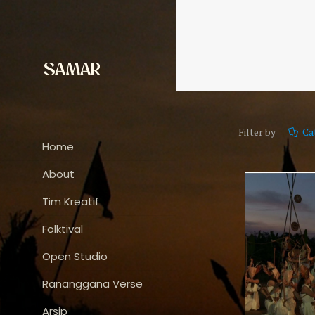
Filter by
Ca
Home
About
Tim Kreatif
Folktival
Open Studio
Rananggana Verse
Arsip