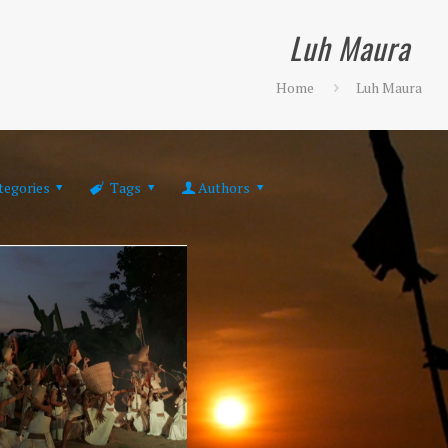
Luh Maura
Home
Luh Maura
tegories
Tags
Authors