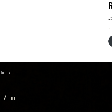
D
Ku
Admin