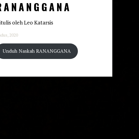
RANANGGANA
itulis oleh Leo Katarsis
dus, 2020
Unduh Naskah RANANGGANA