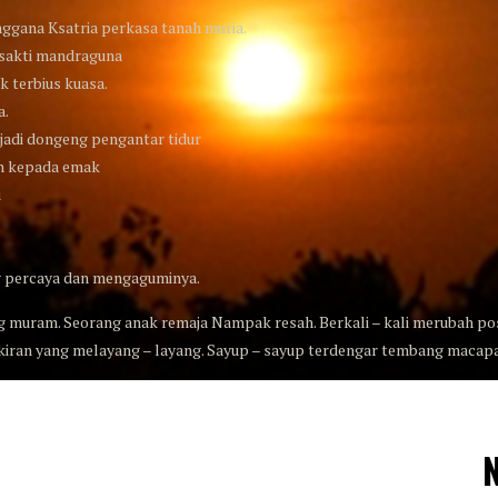
nggana Ksatria perkasa tanah muria.
sakti mandraguna
ak terbius kuasa.
a.
 jadi dongeng pengantar tidur
h kepada emak
u
 percaya dan mengaguminya.
 muram. Seorang anak remaja Nampak resah. Berkali – kali merubah posi
kiran yang melayang – layang. Sayup – sayup terdengar tembang macapat (