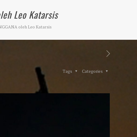
eh Leo Katarsis
GGANA oleh Leo Katarsis
Tags
Categories