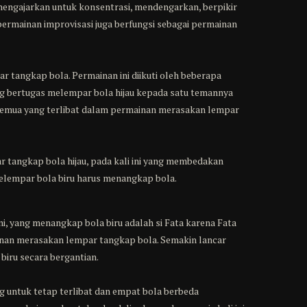
 mengajarkan untuk konsentrasi, mendengarkan, berpikir
ermainan improvisasi juga berfungsi sebagai permainan
 tangkap bola. Permainan ini diikuti oleh beberapa
ng bertugas melempar bola hijau kepada satu temannya
semua yang terlibat dalam permainan merasakan lempar
r tangkap bola hijau, pada kali ini yang membedakan
pelempar bola biru harus menangkap bola.
ni, yang menangkap bola biru adalah si Fata karena Fata
ainan merasakan lempar tangkap bola. Semakin lancar
iru secara bergantian.
g untuk tetap terlibat dan empat bola berbeda