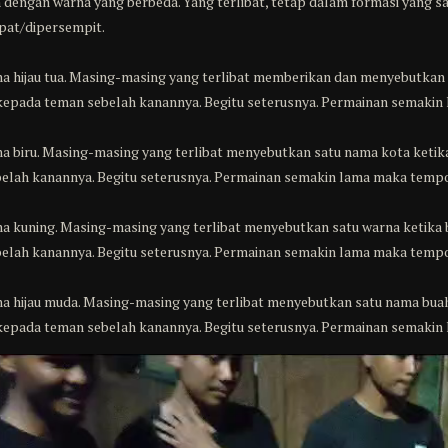
 dengan warna yang berbeda. Yang terlibat, tetap dalam formasi yang sa
apat/dipersempit.
na hijau tua. Masing-masing yang terlibat memberikan dan menyebutkan 
 kepada teman sebelah kanannya. Begitu seterusnya. Permainan semaki
a biru. Masing-masing yang terlibat menyebutkan satu nama kota ketik
elah kanannya. Begitu seterusnya. Permainan semakin lama maka tempo
a kuning. Masing-masing yang terlibat menyebutkan satu warna ketika 
elah kanannya. Begitu seterusnya. Permainan semakin lama maka tempo
na hijau muda. Masing-masing yang terlibat menyebutkan satu nama buah
 kepada teman sebelah kanannya. Begitu seterusnya. Permainan semaki