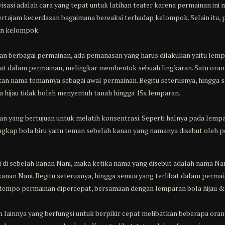
sasi adalah cara yang tepat untuk latihan teater karena permainan ini
tajam kecerdasan bagaimana bereaksi terhadap kelompok. Selain itu, p
n kelompok.
 berbagai permainan, ada pemanasan yang harus dilakukan yaitu lempar
ibat dalam permainan, melingkar membentuk sebuah lingkaran. Satu ora
an nama temannya sebagai awal permainan. Begitu seterusnya, hingga 
a hijau tidak boleh menyentuh tanah hingga 15x lemparan.
n yang bertujuan untuk melatih konsentrasi. Seperti halnya pada lempa
ngkap bola biru yaitu teman sebelah kanan yang namanya disebut oleh 
ri di sebelah kanan Nani, maka ketika nama yang disebut adalah nama Na
 kanan Nani. Begitu seterusnya, hingga semua yang terlibat dalam perm
tempo permainan dipercepat, bersamaan dengan lemparan bola hijau & b
lainnya yang berfungsi untuk berpikir cepat melibatkan beberapa oran