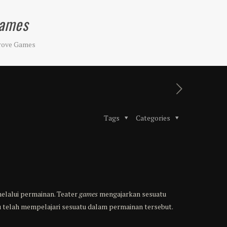
Games
rove Games
Tags
Categories
melalui permainan. Teater
games
mengajarkan sesuatu
au telah mempelajari sesuatu dalam permainan tersebut.