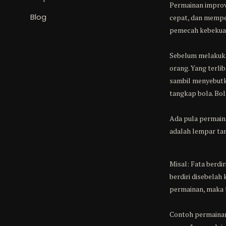
Permainan improvi
Blog
cepat, dan memper
pemecah kebekua
Sebelum melakukan
orang. Yang terl
sambil menyebutk
tangkap bola. Bol
Ada pula permaina
adalah lempar ta
Misal: Fata berdi
berdiri disebelah
permainan, maka 
Contoh permainan 