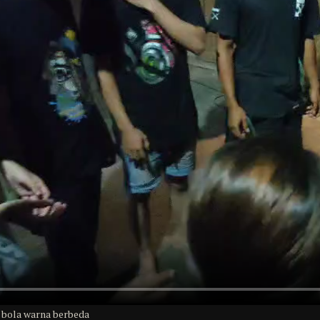
bola warna berbeda