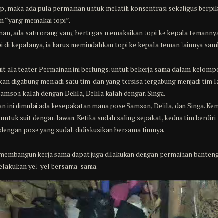
kup, maka ada pula permainan untuk melatih konsentrasi sekaligus ber
n “yang memakai topi”.
an, ada satu orang yang bertugas memakaikan topi ke kepala temannya 
 di kepalanya, ia harus memindahkan topi ke kepala teman lainnya sambi
uit ala teater. Permainan ini berfungsi untuk bekerja sama dalam kelomp
an digabung menjadi satu tim, dan yang tersisa tergabung menjadi tim la
mson kalah dengan Delila, Delila kalah dengan Singa.
n ini dimulai ada kesepakatan mana pose Samson, Delila, dan Singa. K
 untuk suit dengan lawan. Ketika sudah saling sepakat, kedua tim berd
 dengan pose yang sudah didiskusikan bersama timnya.
membangun kerja sama dapat juga dilakukan dengan permainan bantenga
melakukan yel-yel bersama-sama.