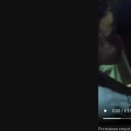
Permainan empat 